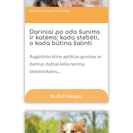
Dažniausios šunų ir kačių ligos
Dariniai po oda šunims
ir katėms: kada stebėti,
o kada būtina šalinti
Augintinio kūne aptiktas gumbas ar
darinys dažnai kelia nerimą
šeimininkams....
Skaityti daugiau