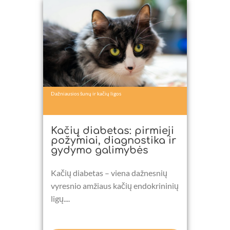
Dažniausios šunų ir kačių ligos
Kačių diabetas: pirmieji
požymiai, diagnostika ir
gydymo galimybės
Kačių diabetas – viena dažnesnių
vyresnio amžiaus kačių endokrininių
ligų....