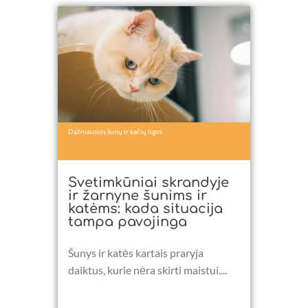
Dažniausios šunų ir kačių ligos
Svetimkūniai skrandyje
ir žarnyne šunims ir
katėms: kada situacija
tampa pavojinga
Šunys ir katės kartais praryja
daiktus, kurie nėra skirti maistui....