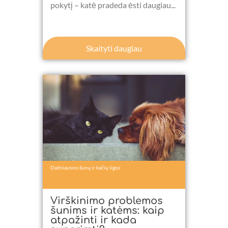
pokytį – katė pradeda ėsti daugiau...
Skaityti daugiau
Dažniausios šunų ir kačių ligos
Virškinimo problemos
šunims ir katėms: kaip
atpažinti ir kada