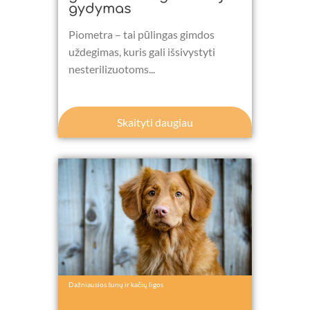
gydymas
Piometra – tai pūlingas gimdos
uždegimas, kuris gali išsivystyti
nesterilizuotoms...
Skaityti daugiau
Dažniausios šunų ir kačių ligos