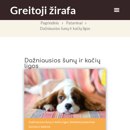
Greitoji žirafa
Pagrindinis
Patarimai
Dažniausios šunų ir kačių ligos
Dažniausios šunų ir kačių
ligos
Dažniausios šunų ir kačių ligos
,
Sveikatos patarimai
šunims ir katėms