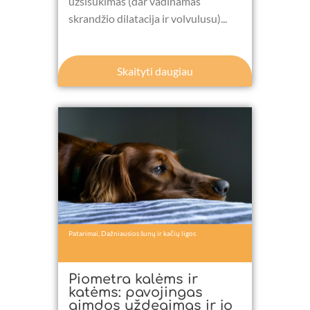
užsisukimas (dar vadinamas
skrandžio dilatacija ir volvulusu)...
Skaityti daugiau
Patarimai
,
Dažniausios šunų ir kačių ligos
Piometra kalėms ir
katėms: pavojingas
gimdos uždegimas ir jo