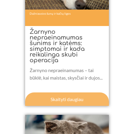
Dažniausios šunų ir kačių ligos
Žarnyno
nepraeinamumas
šunims ir katėms:
simptomai ir kada
reikalinga skubi
operacija
Žarnyno nepraeinamumas – tai
būklė, kai maistas, skysčiai ir dujos...
Skaityti daugiau