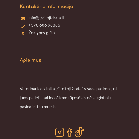
Kontaktinė informacija
info@greitojizirafa.lt
+370 606 98886
Žemynos g. 2b
Apie mus
Veterinarijos klinika „Greitoji žirafa“ visada pasirengusi
jums padėti, tad kviečiame rūpesčiais dėl augintinių
pasidalinti su mumis.