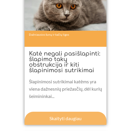
Dažniausios šunų ir kačių ligos
Katė negali pasišlapinti:
šlapimo takų
obstrukcija ir kiti
šlapinimosi sutrikimai
Šlapinimosi sutrikimai katėms yra
viena dažnesnių priežasčių, dėl kurių
šeimininkai...
Skaityti daugiau