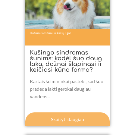
Dažniausios šunų ir kačių ligos
Kušingo sindromas
šunims: kodėl šuo daug
laka, dažnai šlapinasi ir
keičiasi kūno forma?
Kartais šeimininkai pastebi, kad šuo
pradeda lakti gerokai daugiau
vandens...
Skaityti daugiau