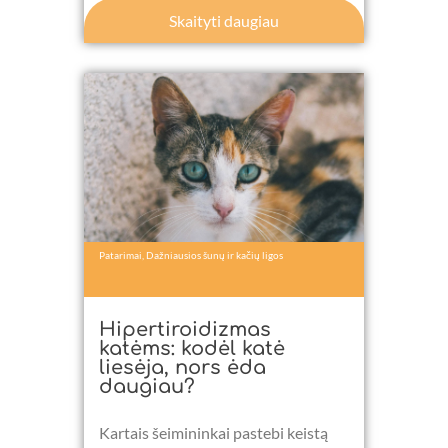
Skaityti daugiau
Patarimai
,
Dažniausios šunų ir kačių ligos
Hipertiroidizmas
katėms: kodėl katė
liesėja, nors ėda
daugiau?
Kartais šeimininkai pastebi keistą