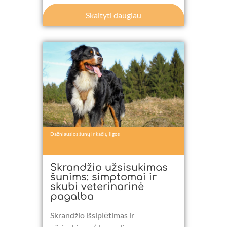
Skaityti daugiau
Dažniausios šunų ir kačių ligos
Skrandžio užsisukimas
šunims: simptomai ir
skubi veterinarinė
pagalba
Skrandžio išsiplėtimas ir