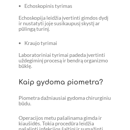
Echoskopinis tyrimas
Echoskopija leidžia įvertinti gimdos dydį
ir nustatyti joje susikaupusį skystį ar
pūlingą turinį.
Kraujo tyrimai
Laboratoriniai tyrimai padeda įvertinti
uždegiminį procesą ir bendrą organizmo
būklę.
Kaip gydoma piometra?
Piometra dažniausiai gydoma chirurginiu
būdu.
Operacijos metu pašalinama gimda ir
kiaušidės. Tokia procedūra leidžia
pašalinti infekcijos šaltinį ir sumažinti