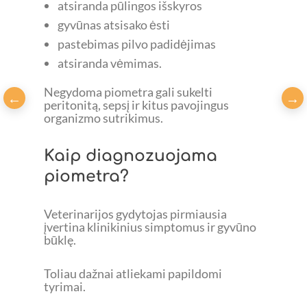
atsiranda pūlingos išskyros
gyvūnas atsisako ėsti
pastebimas pilvo padidėjimas
atsiranda vėmimas.
Negydoma piometra gali sukelti
peritonitą, sepsį ir kitus pavojingus
organizmo sutrikimus.
Kaip diagnozuojama
piometra?
Veterinarijos gydytojas pirmiausia
įvertina klinikinius simptomus ir gyvūno
būklę.
Toliau dažnai atliekami papildomi
tyrimai.