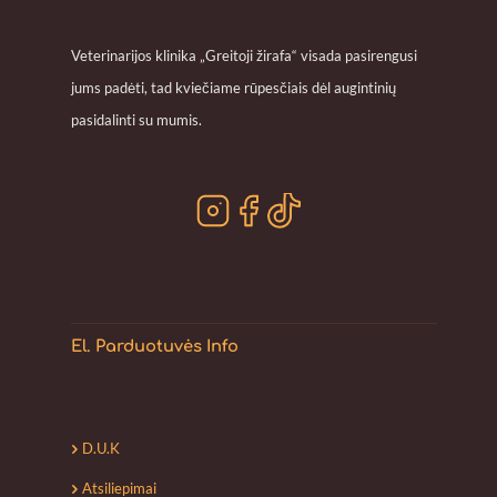
Veterinarijos klinika „Greitoji žirafa“ visada pasirengusi
jums padėti, tad kviečiame rūpesčiais dėl augintinių
pasidalinti su mumis.
El. Parduotuvės Info
D.U.K
Atsiliepimai