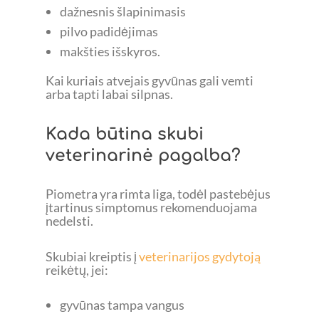
dažnesnis šlapinimasis
pilvo padidėjimas
makšties išskyros.
Kai kuriais atvejais gyvūnas gali vemti
arba tapti labai silpnas.
Kada būtina skubi
veterinarinė pagalba?
Piometra yra rimta liga, todėl pastebėjus
įtartinus simptomus rekomenduojama
nedelsti.
Skubiai kreiptis į
veterinarijos gydytoją
reikėtų, jei:
gyvūnas tampa vangus