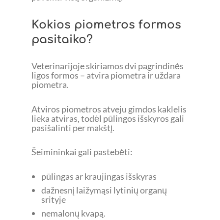
Kokios piometros formos
pasitaiko?
Veterinarijoje skiriamos dvi pagrindinės
ligos formos – atvira piometra ir uždara
piometra.
Atviros piometros atveju gimdos kaklelis
lieka atviras, todėl pūlingos išskyros gali
pasišalinti per makštį.
Šeimininkai gali pastebėti:
pūlingas ar kraujingas išskyras
dažnesnį laižymąsi lytinių organų
srityje
nemalonų kvapą.