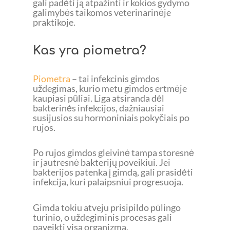
gali padėti ją atpažinti ir kokios gydymo
galimybės taikomos veterinarinėje
praktikoje.
Kas yra piometra?
Piometra
– tai infekcinis gimdos
uždegimas, kurio metu gimdos ertmėje
kaupiasi pūliai. Liga atsiranda dėl
bakterinės infekcijos, dažniausiai
susijusios su hormoniniais pokyčiais po
rujos.
Po rujos gimdos gleivinė tampa storesnė
ir jautresnė bakterijų poveikiui. Jei
bakterijos patenka į gimdą, gali prasidėti
infekcija, kuri palaipsniui progresuoja.
Gimda tokiu atveju prisipildo pūlingo
turinio, o uždegiminis procesas gali
paveikti visą organizmą.