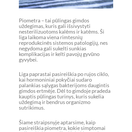
Piometra – tai pūlingas gimdos
uždegimas, kuris gali išsivystyti
nesterilizuotoms kalėms ir katėms. Ši
liga laikoma viena rimtesnių
reprodukcinės sistemos patologijų, nes
negydoma gali sukelti sunkias
komplikacijas ir kelti pavojų gyvūno
gyvybei.
Liga paprastai pasireiškia po rujos ciklo,
kai hormoniniai pokyčiai sudaro
palankias sąlygas bakterijoms daugintis
gimdos ertmėje. Dėl to gimdoje pradeda
kauptis pūlingas turinys, kuris sukelia
uždegimą ir bendrus organizmo
sutrikimus.
Šiame straipsnyje aptarsime, kaip
pasireiškia piometra, kokie simptomai