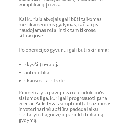
komplikacijų riziką.
Kai kuriais atvejais gali būti taikomas
medikamentinis gydymas, tačiau jis
naudojamas retai ir tik tam tikrose
situacijose.
Po operacijos gyvūnui gali būti skiriama:
skysčių terapija
antibiotikai
skausmo kontrolė.
Piometra yra pavojinga reprodukcinės
sistemos liga, kuri gali progresuoti gana
greitai. Ankstyvas simptomų atpažinimas
ir veterinarinė apžiūra padeda laiku
nustatyti diagnozę ir parinkti tinkamą
gydymą.