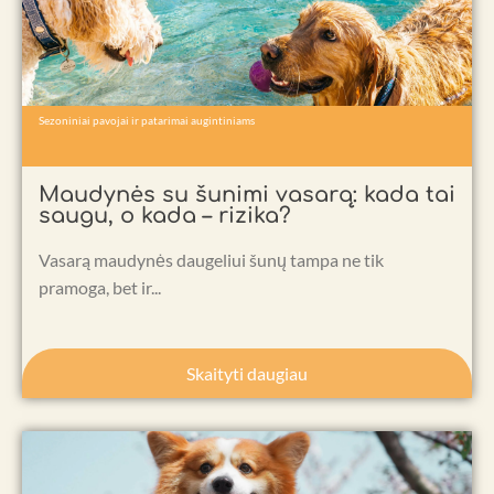
Sezoniniai pavojai ir patarimai augintiniams
Maudynės su šunimi vasarą: kada tai
saugu, o kada – rizika?
Vasarą maudynės daugeliui šunų tampa ne tik
pramoga, bet ir...
Skaityti daugiau