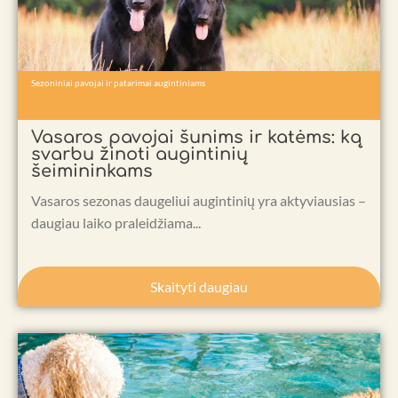
Sezoniniai pavojai ir patarimai augintiniams
Vasaros pavojai šunims ir katėms: ką
svarbu žinoti augintinių
šeimininkams
Vasaros sezonas daugeliui augintinių yra aktyviausias –
daugiau laiko praleidžiama...
Skaityti daugiau