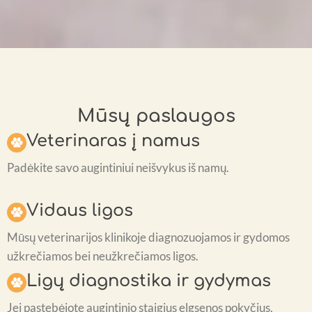
Mūsų paslaugos
Veterinaras į namus
Padėkite savo augintiniui neišvykus iš namų.
Vidaus ligos
Mūsų veterinarijos klinikoje diagnozuojamos ir gydomos
užkrečiamos bei neužkrečiamos ligos.
Ligų diagnostika ir gydymas
Jei pastebėjote augintinio staigius elgsenos pokyčius,