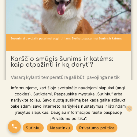
Sezoniniai pavojai ir patarimai augintiniams
,
Sveikatos patarimai šunims ir katėms
Karščio smūgis šunims ir katėms:
kaip atpažinti ir ką daryti?
Vasarą kylanti temperatūra gali būti pavojinga ne tik
žmonėms, bet...
Informuojame, kad šioje svetainėje naudojami slapukai (angl.
cookies). Sutikdami, Paspauskite mygtuką „Sutinku“ arba
naršykite toliau. Savo duotą sutikimą bet kada galite atšaukti
pakeisdami savo interneto naršyklės nustatymus ir ištrindami
Skaityti daugiau
įrašytus slapukus. Daugiau informacijos rasite paspaudę
„Privatumo politika".
Visi patarimai
Sutinku
Nesutinku
Privatumo politika