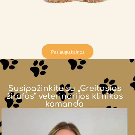
Paslaugų kainos
Susipažinkite su „Greitosios
žirafos“ veterinarijos klinikos
komanda