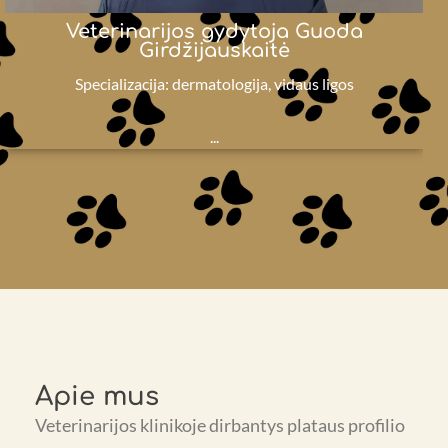
Veterinarijos gydytoja Guoda
Girdžijauskaitė
Specializacija: dermatologija, vidaus ligos
...
Apie mus
Veterinarijos klinikoje dirbantys plataus profilio