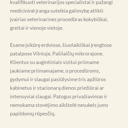
kvalifikuoti veterinarijos specialistai ir pažangi
medicininė įranga suteikia galimybę atlikti
įvairias veterinarines procedūras kokybiškai,
greitai ir vienoje vietoje.
Esame įsikūrę erdviose, šiuolaikiškai įrengtose
patalpose Vilniuje, Pašilaičių mikrorajone.
Klientus su augintiniais vizitui priimame
jaukiame priimamajame, o procedūroms,
gydymui ir slaugai pasiūlysime tris apžiūros
kabinetus ir stacionarą dienos priežiūrai ar
intensyviai slaugai. Patogus privažiavimas ir
nemokama stovėjimo aikštelė nesukels jums
papildomų rūpesčių.