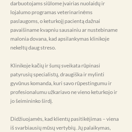
darbuotojams siūlome įvairias nuolaidų ir
lojalumo programas veterinarinėms
paslaugoms, o keturkojį pacientą dažnai
pavaišiname kvapniu sausainiu ar nustebiname
malonia dovana, kad apsilankymas klinikoje
nekeltų daug streso.
Klinikoje kačių ir šunų sveikata rūpinasi
patyrusių specialistų, draugiška ir mylinti
gyvūnus komanda, kuri savo rūpestingumu ir
profesionalumu užkariavo ne vieno keturkojo ir
jo šeimininko širdį.
Didžiuojamės, kad klientų pasitikėjimas – viena
iš svarbiausių mūsų vertybių. Jų palaikymas,