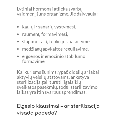
Lytiniai hormonai atlieka svarbų
vaidmenį šuns organizme. Jie dalyvauja:
kaulų ir sąnarių vystymesi,
raumenų formavimesi,
šlapimo takų funkcijos palaikyme,
medžiagų apykaitos reguliavime,
elgsenos ir emocinio stabilumo
formavime.
Kai kuriems šunims, ypač didelių ar labai
aktyvių veislių atstovams, ankstyva
sterilizacija gali turėti ilgalaikių
sveikatos pasekmių, todėl sterilizavimo
laikas yra itin svarbus sprendimas.
Elgesio klausimai – ar sterilizacija
visada padeda?