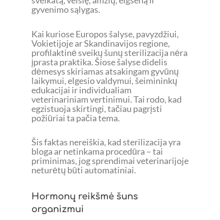
sveikatą, veislę, amžių, elgseną ir
gyvenimo sąlygas.
Kai kuriose Europos šalyse, pavyzdžiui,
Vokietijoje ar Skandinavijos regione,
profilaktinė sveikų šunų sterilizacija nėra
įprasta praktika. Šiose šalyse didelis
dėmesys skiriamas atsakingam gyvūnų
laikymui, elgesio valdymui, šeimininkų
edukacijai ir individualiam
veterinariniam vertinimui. Tai rodo, kad
egzistuoja skirtingi, tačiau pagrįsti
požiūriai ta pačia tema.
Šis faktas nereiškia, kad sterilizacija yra
bloga ar netinkama procedūra – tai
priminimas, jog sprendimai veterinarijoje
neturėtų būti automatiniai.
Hormonų reikšmė šuns
organizmui