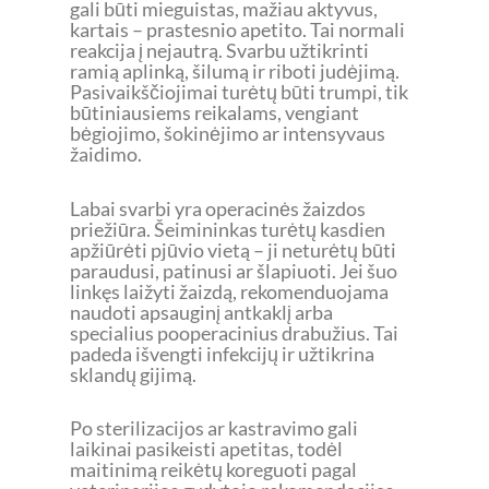
gali būti mieguistas, mažiau aktyvus,
kartais – prastesnio apetito. Tai normali
reakcija į nejautrą. Svarbu užtikrinti
ramią aplinką, šilumą ir riboti judėjimą.
Pasivaikščiojimai turėtų būti trumpi, tik
būtiniausiems reikalams, vengiant
bėgiojimo, šokinėjimo ar intensyvaus
žaidimo.
Labai svarbi yra operacinės žaizdos
priežiūra. Šeimininkas turėtų kasdien
apžiūrėti pjūvio vietą – ji neturėtų būti
paraudusi, patinusi ar šlapiuoti. Jei šuo
linkęs laižyti žaizdą, rekomenduojama
naudoti apsauginį antkaklį arba
specialius pooperacinius drabužius. Tai
padeda išvengti infekcijų ir užtikrina
sklandų gijimą.
Po sterilizacijos ar kastravimo gali
laikinai pasikeisti apetitas, todėl
maitinimą reikėtų koreguoti pagal