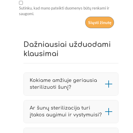
Sutinku, kad mano pateikti duomenys būtų renkami ir
saugomi.
Dažniausiai užduodami
klausimai
Kokiame amžiuje geriausia
sterilizuoti šunį?
Geriausias laikas šunų sterilizacijai
ar kastracijai priklauso nuo
Ar šunų sterilizacija turi
įtakos augimui ir vystymuisi?
augintinio lyties, veislės, dydžio ir
individualios sveikatos būklės.
Tinkamai parinktas sterilizacijos ar
Daugeliu atvejų procedūra