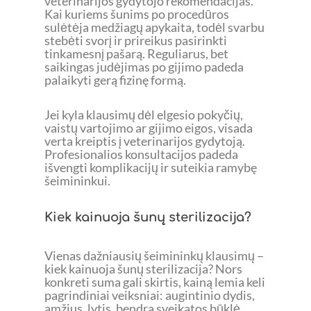
veterinarijos gydytojo rekomendacijas.
Kai kuriems šunims po procedūros
sulėtėja medžiagų apykaita, todėl svarbu
stebėti svorį ir prireikus pasirinkti
tinkamesnį pašarą. Reguliarus, bet
saikingas judėjimas po gijimo padeda
palaikyti gerą fizinę formą.
Jei kyla klausimų dėl elgesio pokyčių,
vaistų vartojimo ar gijimo eigos, visada
verta kreiptis į veterinarijos gydytoją.
Profesionalios konsultacijos padeda
išvengti komplikacijų ir suteikia ramybę
šeimininkui.
Kiek kainuoja šunų sterilizacija?
Vienas dažniausių šeimininkų klausimų –
kiek kainuoja šunų sterilizacija? Nors
konkreti suma gali skirtis, kainą lemia keli
pagrindiniai veiksniai: augintinio dydis,
amžius, lytis, bendra sveikatos būklė,