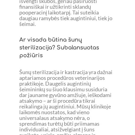
išvengti skubos, geriau pasiruošti
finansiškai ir užtikrinti sklandų
pooperacinį laikotarpį. Tai suteikia
daugiau ramybės tiek augintiniui, tiek jo
šeimai.
Ar visada būtina šunų
sterilizacija? Subalansuotas
požiūris
Šunų sterilizacija ir kastracija yra dažnai
aptariamos procedūros veterinarijos
praktikoje. Daugelis augintinių
šeimininkų su šiuo klausimu susiduria
dar jauname gyvūno amžiuje, ieškodami
atsakymo – ar ši procedūra tikrai
reikalinga jų augintiniui. Mūsų klinikoje
laikomės nuostatos, kad vieno
universalaus atsakymo nėra, o
sprendimas turėtų būti priimamas
individualiai, atsižvelgiant į šuns