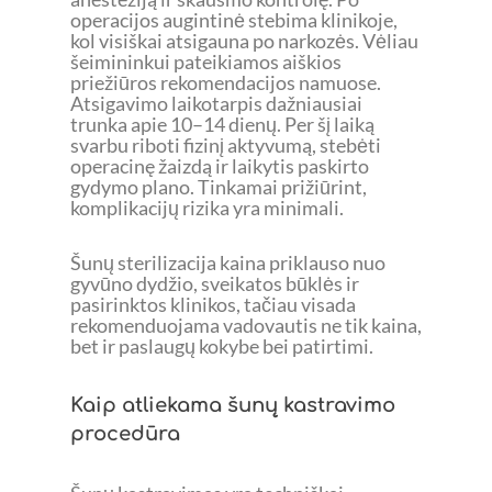
operacijos augintinė stebima klinikoje,
kol visiškai atsigauna po narkozės. Vėliau
šeimininkui pateikiamos aiškios
priežiūros rekomendacijos namuose.
Atsigavimo laikotarpis dažniausiai
trunka apie 10–14 dienų. Per šį laiką
svarbu riboti fizinį aktyvumą, stebėti
operacinę žaizdą ir laikytis paskirto
gydymo plano. Tinkamai prižiūrint,
komplikacijų rizika yra minimali.
Šunų sterilizacija kaina priklauso nuo
gyvūno dydžio, sveikatos būklės ir
pasirinktos klinikos, tačiau visada
rekomenduojama vadovautis ne tik kaina,
bet ir paslaugų kokybe bei patirtimi.
Kaip atliekama šunų kastravimo
procedūra