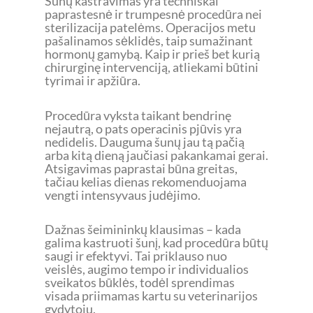
Šunų kastravimas yra techniškai
paprastesnė ir trumpesnė procedūra nei
sterilizacija patelėms. Operacijos metu
pašalinamos sėklidės, taip sumažinant
hormonų gamybą. Kaip ir prieš bet kurią
chirurginę intervenciją, atliekami būtini
tyrimai ir apžiūra.
Procedūra vyksta taikant bendrinę
nejautrą, o pats operacinis pjūvis yra
nedidelis. Dauguma šunų jau tą pačią
arba kitą dieną jaučiasi pakankamai gerai.
Atsigavimas paprastai būna greitas,
tačiau kelias dienas rekomenduojama
vengti intensyvaus judėjimo.
Dažnas šeimininkų klausimas – kada
galima kastruoti šunį, kad procedūra būtų
saugi ir efektyvi. Tai priklauso nuo
veislės, augimo tempo ir individualios
sveikatos būklės, todėl sprendimas
visada priimamas kartu su veterinarijos
gydytoju.