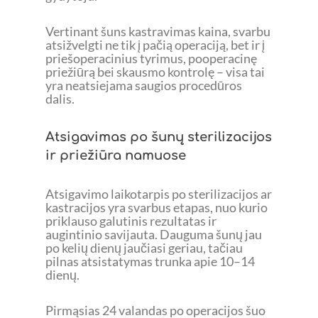
Vertinant šuns kastravimas kaina, svarbu
atsižvelgti ne tik į pačią operaciją, bet ir į
priešoperacinius tyrimus, pooperacinę
priežiūrą bei skausmo kontrolę – visa tai
yra neatsiejama saugios procedūros
dalis.
Atsigavimas po šunų sterilizacijos
ir priežiūra namuose
Atsigavimo laikotarpis po sterilizacijos ar
kastracijos yra svarbus etapas, nuo kurio
priklauso galutinis rezultatas ir
augintinio savijauta. Dauguma šunų jau
po kelių dienų jaučiasi geriau, tačiau
pilnas atsistatymas trunka apie 10–14
dienų.
Pirmąsias 24 valandas po operacijos šuo