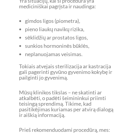
Yra situacijų, kai ši procedūra yra
mediciniškai pagrįsta ir naudinga:
gimdos ligos (piometra),
pieno liaukų navikų rizika,
sėklidžių ar prostatos ligos,
sunkios hormoninės būklės,
neplanuojamas veisimas.
Tokiais atvejais sterilizacija ar kastracija
gali pagerinti gyvūno gyvenimo kokybę ir
pailginti jo gyvenimą.
Mūsų klinikos tikslas – ne skatinti ar
atkalbėti, o padėti šeimininkui priimti
teisingą sprendimą. Tikime, kad
pasitikėjimas kuriamas per atvirą dialogą
ir aiškią informaciją.
Prieš rekomenduodami procedūrą, mes: