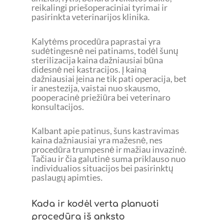
reikalingi priešoperaciniai tyrimai ir
pasirinkta veterinarijos klinika.
Kalytėms procedūra paprastai yra
sudėtingesnė nei patinams, todėl šunų
sterilizacija kaina dažniausiai būna
didesnė nei kastracijos. Į kainą
dažniausiai įeina ne tik pati operacija, bet
ir anestezija, vaistai nuo skausmo,
pooperacinė priežiūra bei veterinaro
konsultacijos.
Kalbant apie patinus, šuns kastravimas
kaina dažniausiai yra mažesnė, nes
procedūra trumpesnė ir mažiau invazinė.
Tačiau ir čia galutinė suma priklauso nuo
individualios situacijos bei pasirinktų
paslaugų apimties.
Kada ir kodėl verta planuoti
procedūrą iš anksto