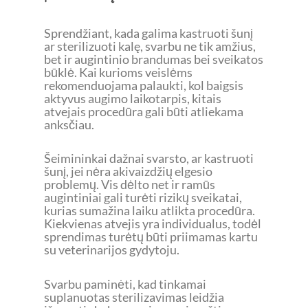
Sprendžiant, kada galima kastruoti šunį
ar sterilizuoti kalę, svarbu ne tik amžius,
bet ir augintinio brandumas bei sveikatos
būklė. Kai kurioms veislėms
rekomenduojama palaukti, kol baigsis
aktyvus augimo laikotarpis, kitais
atvejais procedūra gali būti atliekama
anksčiau.
Šeimininkai dažnai svarsto, ar kastruoti
šunį, jei nėra akivaizdžių elgesio
problemų. Vis dėlto net ir ramūs
augintiniai gali turėti rizikų sveikatai,
kurias sumažina laiku atlikta procedūra.
Kiekvienas atvejis yra individualus, todėl
sprendimas turėtų būti priimamas kartu
su veterinarijos gydytoju.
Svarbu paminėti, kad tinkamai
suplanuotas sterilizavimas leidžia