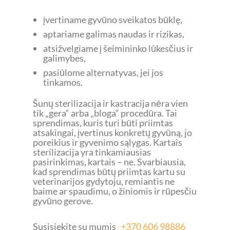
įvertiname gyvūno sveikatos būklę,
aptariame galimas naudas ir rizikas,
atsižvelgiame į šeimininko lūkesčius ir
galimybes,
pasiūlome alternatyvas, jei jos
tinkamos.
Šunų sterilizacija ir kastracija nėra vien
tik „gera“ arba „bloga“ procedūra. Tai
sprendimas, kuris turi būti priimtas
atsakingai, įvertinus konkretų gyvūną, jo
poreikius ir gyvenimo sąlygas. Kartais
sterilizacija yra tinkamiausias
pasirinkimas, kartais – ne. Svarbiausia,
kad sprendimas būtų priimtas kartu su
veterinarijos gydytoju, remiantis ne
baime ar spaudimu, o žiniomis ir rūpesčiu
gyvūno gerove.
Susisiekite su mumis
+370 606 98886