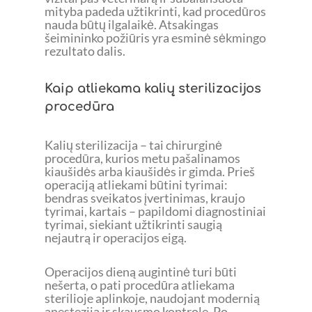
mityba padeda užtikrinti, kad procedūros
nauda būtų ilgalaikė. Atsakingas
šeimininko požiūris yra esminė sėkmingo
rezultato dalis.
Kaip atliekama kalių sterilizacijos
procedūra
Kalių sterilizacija – tai chirurginė
procedūra, kurios metu pašalinamos
kiaušidės arba kiaušidės ir gimda. Prieš
operaciją atliekami būtini tyrimai:
bendras sveikatos įvertinimas, kraujo
tyrimai, kartais – papildomi diagnostiniai
tyrimai, siekiant užtikrinti saugią
nejautrą ir operacijos eigą.
Operacijos dieną augintinė turi būti
nešerta, o pati procedūra atliekama
sterilioje aplinkoje, naudojant modernią
anesteziją ir skausmo kontrolę. Po