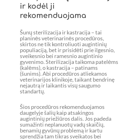
ir kodėl ji
rekomenduojama
Šunų sterilizacija ir kastracija – tai
planinės veterinarinės procedūros,
skirtos ne tik kontroliuoti augintinių
populiaciją, bet ir prisidėti prie ilgesnio,
sveikesnio bei ramesnio augintinio
gyvenimo. Sterilizacija taikoma patelėms
(kalėms), o kastracija – patinams
(šunims). Abi procedūros atliekamos
veterinarijos klinikoje, taikant bendrinę
nejautrą ir laikantis visų saugumo
standartų.
Šios procedūros rekomenduojamos
daugelyje šalių kaip atsakingos
augintinių priežiūros dalis. Jos padeda
sumažinti neplanuotų vadų skaičių,
benamių gyvūnų problemą ir kartu
sprendžia tam tikras sveikatos bei