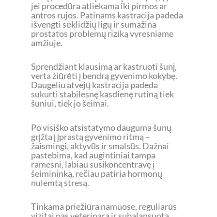
jei procedūra atliekama iki pirmos ar
antros rujos. Patinams kastracija padeda
išvengti sėklidžių ligų ir sumažina
prostatos problemų riziką vyresniame
amžiuje.
Sprendžiant klausimą ar kastruoti šunį,
verta žiūrėti į bendrą gyvenimo kokybę.
Daugeliu atvejų kastracija padeda
sukurti stabilesnę kasdienę rutiną tiek
šuniui, tiek jo šeimai.
Po visiško atsistatymo dauguma šunų
grįžta į įprastą gyvenimo ritmą –
žaismingi, aktyvūs ir smalsūs. Dažnai
pastebima, kad augintiniai tampa
ramesni, labiau susikoncentravę į
šeimininką, rečiau patiria hormonų
nulemtą stresą.
Tinkama priežiūra namuose, reguliarūs
vizitai pas veterinarą ir subalansuota