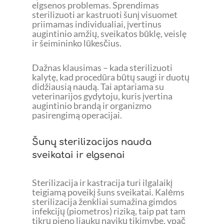
elgsenos problemas. Sprendimas
sterilizuoti ar kastruoti šunį visuomet
priimamas individualiai, įvertinus
augintinio amžių, sveikatos būklę, veislę
ir šeimininko lūkesčius.
Dažnas klausimas – kada sterilizuoti
kalytę, kad procedūra būtų saugi ir duotų
didžiausią naudą. Tai aptariama su
veterinarijos gydytoju, kuris įvertina
augintinio brandą ir organizmo
pasirengimą operacijai.
Šunų sterilizacijos nauda
sveikatai ir elgsenai
Sterilizacija ir kastracija turi ilgalaikį
teigiamą poveikį šuns sveikatai. Kalėms
sterilizacija ženkliai sumažina gimdos
infekcijų (piometros) riziką, taip pat tam
tikrų pieno liaukų navikų tikimybę, ypač