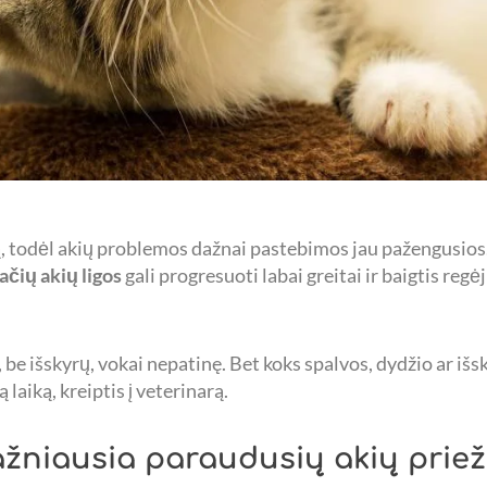
, todėl akių problemos dažnai pastebimos jau pažengusios.
ačių akių ligos
gali progresuoti labai greitai ir baigtis re
i, be išskyrų, vokai nepatinę. Bet koks spalvos, dydžio ar iš
 laiką, kreiptis į veterinarą.
ažniausia paraudusių akių priež