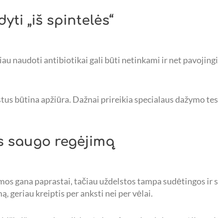
yti „iš spintelės“
au naudoti antibiotikai gali būti netinkami ir net pavojingi
istus būtina apžiūra. Dažnai prireikia specialaus dažymo t
s saugo regėjimą
os gana paprastai, tačiau uždelstos tampa sudėtingos ir
, geriau kreiptis per anksti nei per vėlai.