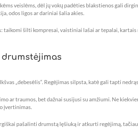
ms veislėms, dėl jų vokų padėties blakstienos gali dirginti
ija, odos ligos ar dariniai šalia akies.
aikomi šilti kompresai, vaistiniai lašai ar tepalai, kartais 
o drumstėjimas
kšvas „debesėlis“. Regėjimas silpsta, katė gali tapti nedrąsi
gimo ar traumos, bet dažnai susijusi su amžiumi. Ne kiekv
o įvertinimas.
giškai pašalinti drumstą lęšiuką ir atkurti regėjimą, tačia