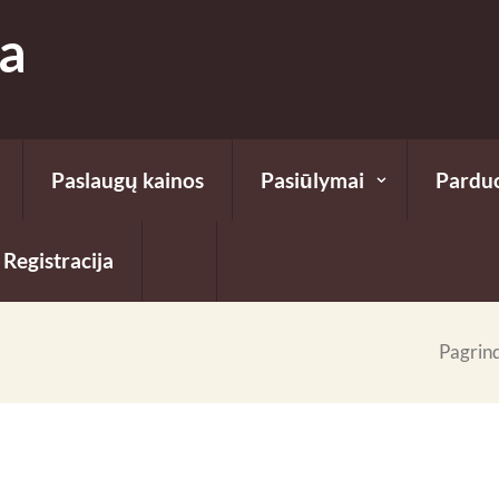
fa
Paslaugų kainos
Pasiūlymai
Pardu
Registracija
Pagrind