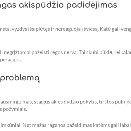
ngas akispūdžio padidėjimas
ta, vyzdys išsiplėtęs ir nereaguoja į šviesą. Katė gali veng
i negrįžtamai pažeisti regos nervą. Tai skubi būklė, reika
operacijos.
ę problemą
ausmingumas, staigus akies dydžio pokytis, tirštos pūlingo
s požymiais.
timkūniai. Net mažas ragenos pažeidimas katėms gali labai g