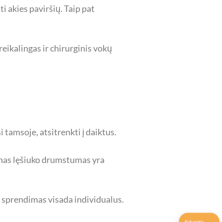
 akies paviršių. Taip pat
reikalingas ir chirurginis vokų
 tamsoje, atsitrenkti į daiktus.
ienas lęšiuko drumstumas yra
u sprendimas visada individualus.
Sekantis