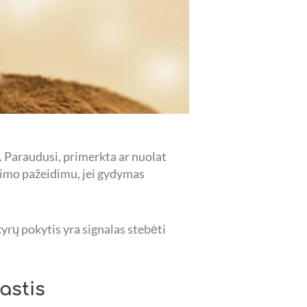
 Paraudusi, primerkta ar nuolat
gėjimo pažeidimu, jei gydymas
skyrų pokytis yra signalas stebėti
astis