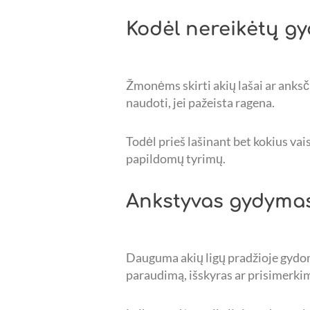
Kodėl nereikėtų gyd
Žmonėms skirti akių lašai ar anksči
naudoti, jei pažeista ragena.
Todėl prieš lašinant bet kokius va
papildomų tyrimų.
Ankstyvas gydyma
Dauguma akių ligų pradžioje gydom
paraudimą, išskyras ar prisimerkimą