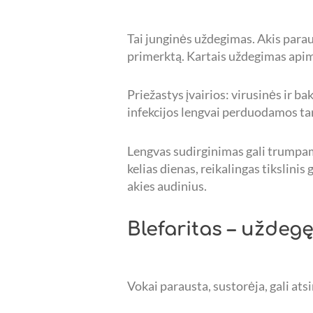
Tai junginės uždegimas. Akis paraus
primerktą. Kartais uždegimas apima 
Priežastys įvairios: virusinės ir bak
infekcijos lengvai perduodamos ta
Lengvas sudirginimas gali trumpam 
kelias dienas, reikalingas tikslini
akies audinius.
Blefaritas – uždegę
Vokai parausta, sustorėja, gali atsi