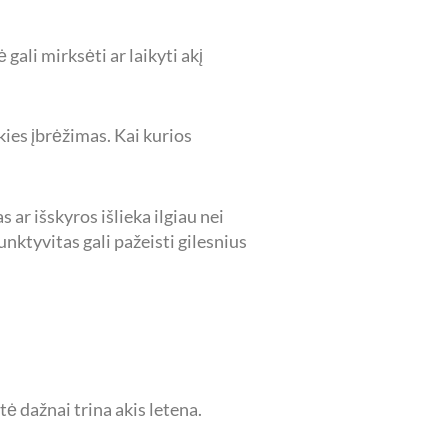
gali mirksėti ar laikyti akį
akies įbrėžimas. Kai kurios
ar išskyros išlieka ilgiau nei
unktyvitas gali pažeisti gilesnius
tė dažnai trina akis letena.