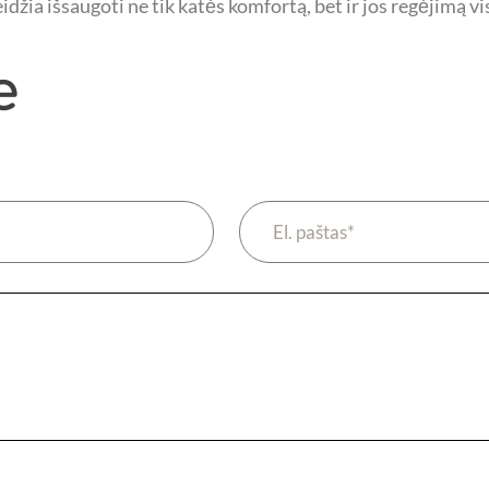
idžia išsaugoti ne tik katės komfortą, bet ir jos regėjimą 
e