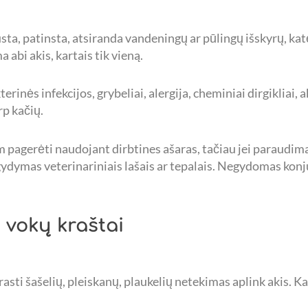
ta, patinsta, atsiranda vandeningų ar pūlingų išskyrų, katė 
abi akis, kartais tik vieną.
terinės infekcijos, grybeliai, alergija, cheminiai dirgikliai, 
rp kačių.
pagerėti naudojant dirbtines ašaras, tačiau jei paraudimas 
s gydymas veterinariniais lašais ar tepalais. Negydomas konj
 vokų kraštai
rasti šašelių, pleiskanų, plaukelių netekimas aplink akis. Ka