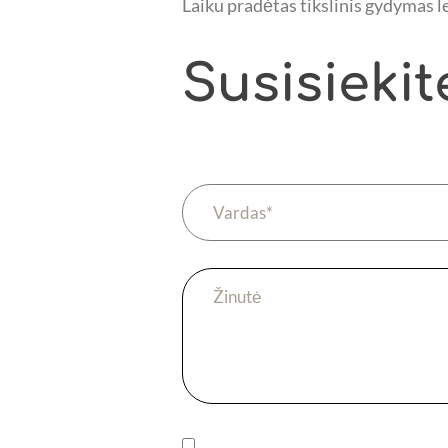
Laiku pradėtas tikslinis gydymas le
Susisiekit