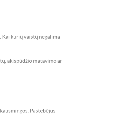
. Kai kurių vaistų negalima
estų, akispūdžio matavimo ar
 skausmingos. Pastebėjus