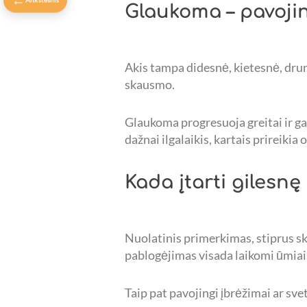
Glaukoma – pavoji
Akis tampa didesnė, kietesnė, drums
skausmo.
Glaukoma progresuoja greitai ir gal
dažnai ilgalaikis, kartais prireikia 
Kada įtarti gilesn
Nuolatinis primerkimas, stiprus sk
pablogėjimas visada laikomi ūmiai
Taip pat pavojingi įbrėžimai ar sve