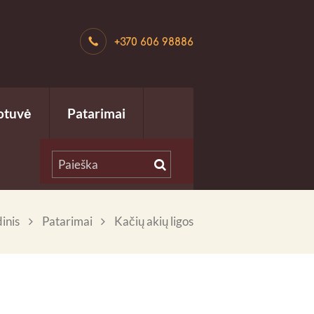
+370 606 98886
otuvė
Patarimai
inis
Patarimai
Kačių akių ligos