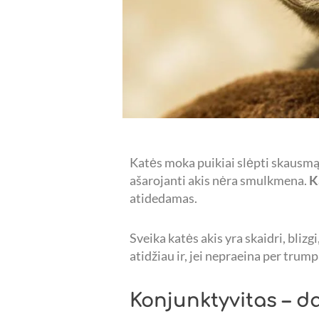
Katės moka puikiai slėpti skausmą
ašarojanti akis nėra smulkmena.
K
atidedamas.
Sveika katės akis yra skaidri, blizg
atidžiau ir, jei nepraeina per trumpą
Konjunktyvitas – d