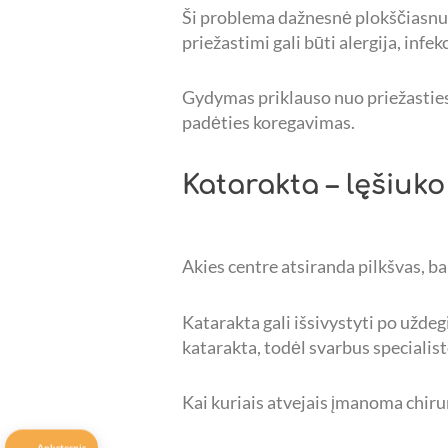
Ši problema dažnesnė plokščiasnukė
priežastimi gali būti alergija, infekc
Gydymas priklauso nuo priežasties: t
padėties koregavimas.
Katarakta – lęšiuk
Akies centre atsiranda pilkšvas, bal
Katarakta gali išsivystyti po užde
katarakta, todėl svarbus specialist
Kai kuriais atvejais įmanoma chirur
Ankstesnis