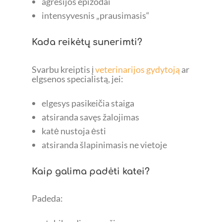
agresijos epizodai
intensyvesnis „prausimasis“
Kada reikėtų sunerimti?
Svarbu kreiptis į
veterinarijos gydytoją
ar
elgsenos specialistą, jei:
elgesys pasikeičia staiga
atsiranda savęs žalojimas
katė nustoja ėsti
atsiranda šlapinimasis ne vietoje
Kaip galima padėti katei?
Padeda: