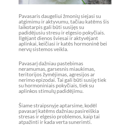
Pavasaris daugeliui žmonių siejasi su
atgimimu ir aktyvumu, tačiau katėms šis
laikotarpis gali būti susijęs su
padidėjusiu stresu ir elgesio pokyčiais.
Ilgėjant dienos šviesai ir aktyvėjant
aplinkai, keičiasi ir katės hormoninė bei
nervų sistemos veikla.
Pavasarį dažniau pastebimas
neramumas, garsesnis miaukimas,
teritorijos žymėjimas, agresijos ar
nerimo epizodai. Tai gali būti susiję tiek
su hormoniniais pokyčiais, tiek su
aplinkos stimulų padidėjimu.
Šiame straipsnyje aptarsime, kodėl
pavasarį katėms dažniau pasireiškia
stresas ir elgesio problemos, kaip tai
atpažinti ir kada verta sunerimti.