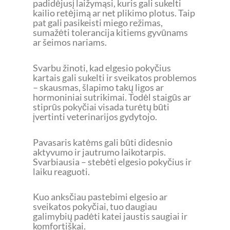
padidėjusį laižymąsi, kuris gali sukelti
kailio retėjimą ar net plikimo plotus. Taip
pat gali pasikeisti miego režimas,
sumažėti tolerancija kitiems gyvūnams
ar šeimos nariams.
Svarbu žinoti, kad elgesio pokyčius
kartais gali sukelti ir sveikatos problemos
– skausmas, šlapimo takų ligos ar
hormoniniai sutrikimai. Todėl staigūs ar
stiprūs pokyčiai visada turėtų būti
įvertinti veterinarijos gydytojo.
Pavasaris katėms gali būti didesnio
aktyvumo ir jautrumo laikotarpis.
Svarbiausia – stebėti elgesio pokyčius ir
laiku reaguoti.
Kuo anksčiau pastebimi elgesio ar
sveikatos pokyčiai, tuo daugiau
galimybių padėti katei jaustis saugiai ir
komfortiškai.