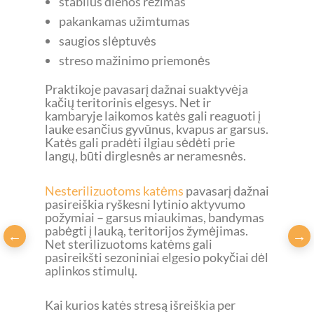
stabilus dienos režimas
pakankamas užimtumas
saugios slėptuvės
streso mažinimo priemonės
Praktikoje pavasarį dažnai suaktyvėja
kačių teritorinis elgesys. Net ir
kambaryje laikomos katės gali reaguoti į
lauke esančius gyvūnus, kvapus ar garsus.
Katės gali pradėti ilgiau sėdėti prie
langų, būti dirglesnės ar neramesnės.
Nesterilizuotoms katėms
pavasarį dažnai
pasireiškia ryškesni lytinio aktyvumo
požymiai – garsus miaukimas, bandymas
pabėgti į lauką, teritorijos žymėjimas.
Net sterilizuotoms katėms gali
pasireikšti sezoniniai elgesio pokyčiai dėl
aplinkos stimulų.
Kai kurios katės stresą išreiškia per