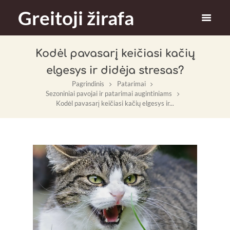
Greitoji žirafa
Kodėl pavasarį keičiasi kačių
elgesys ir didėja stresas?
Pagrindinis
Patarimai
Sezoniniai pavojai ir patarimai augintiniams
Kodėl pavasarį keičiasi kačių elgesys ir...